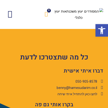
הרצאות וסדנאות
ייעוץ משכנתא
ייעוץ כלכלי למשפחה
פתח סרגל נגישות
כל מה שתצטרכו לדעת
דברו איתי אישית
050-905-8578
benny@hamesudarim.co.il
לחצו כאן להתחיל איתי שיחה
בקרו אותי גם פה